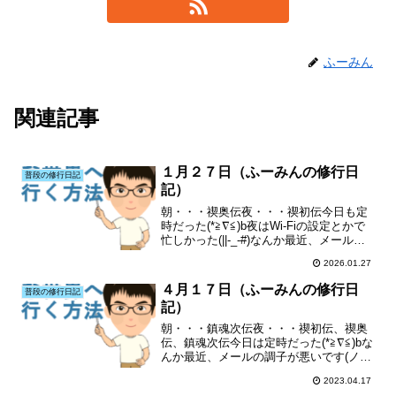
ふーみん
関連記事
１月２７日（ふーみんの修行日
普段の修行日記
記）
朝・・・禊奥伝夜・・・禊初伝今日も定
時だった(*≧∇≦)b夜はWi-Fiの設定とかで
忙しかった(||-_-#)なんか最近、メールの
調子が悪いです(ノTДT)ノ送ったのに届い
2026.01.27
ていなかったり、メールが届かなかった
り(T^T)大阪支部のブログも宜...
４月１７日（ふーみんの修行日
普段の修行日記
記）
朝・・・鎮魂次伝夜・・・禊初伝、禊奥
伝、鎮魂次伝今日は定時だった(*≧∇≦)bな
んか最近、メールの調子が悪いです(ノ
TДT)ノ送ったのに届いていなかったり、
2023.04.17
メールが届かなかったり(T^T)大阪支部の