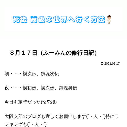
８月１７日（ふーみんの修行日記）
2021.08.17
朝・・・禊次伝、鎮魂次伝
夜・・・禊初伝、禊次伝、鎮魂奥伝
今日も定時だった(*≧∇≦)b
大阪支部のブログも宜しくお願いします(´・人・`)特にラ
ンキングも(´・人・`)