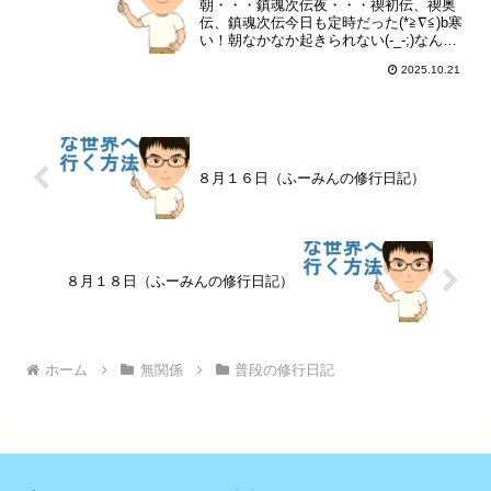
朝・・・鎮魂次伝夜・・・禊初伝、禊奥
伝、鎮魂次伝今日も定時だった(*≧∇≦)b寒
い！朝なかなか起きられない(-_-;)なんか
最近、メールの調子が悪いです(ノTДT)ノ
2025.10.21
送ったのに届いていなかったり、メール
が届かなかったり(T^T)大阪支部のブ...
８月１６日（ふーみんの修行日記）
８月１８日（ふーみんの修行日記）
ホーム
無関係
普段の修行日記