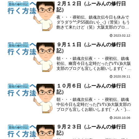
２月１２日（ふーみんの修行日
普段の修行日記
記）
夜・・・禊初伝、鎮魂次伝今日も休みで
ダラダラ^^;PS5面白い(-_-;)（苦笑）もう
飽きて来たけど（笑）大阪支部のブログ
も宜しくお願いします(´・人・`)特にラン
2023.02.12
キングも(´・人・`)
９月１１日（ふーみんの修行日
普段の修行日記
記）
朝・・・鎮魂次伝夜・・・禊初伝、鎮魂
初伝、幽育今日も定時だった(*≧∇≦)b大阪
支部のブログも宜しくお願いします(´・
人・`)特にランキングも(´・人・`)
2020.09.11
１０月６日（ふーみんの修行日
普段の修行日記
記）
朝・・・鎮魂次伝夜・・・禊初伝、鎮魂
中伝今日も定時だった(*≧∇≦)b大阪支部の
ブログも宜しくお願いします(´・人・`)特
にランキングも(´・人・`)
2020.10.06
９月２３日（ふーみんの修行日
普段の修行日記
記）