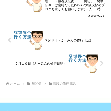
朝・・・鎮魂次伝夜・・・禊初伝、禊中
伝今日は定時だった(*≧∇≦)b大阪支部のブ
ログも宜しくお願いします(´・人・`)特に
ランキングも(´・人・`)
2020.09.23
２月８日（ふーみんの修行日記）
２月１０日（ふーみんの修行日記）
ホーム
無関係
普段の修行日記