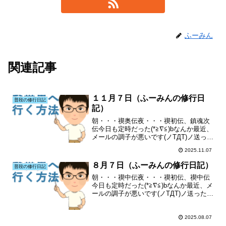
ふーみん
関連記事
１１月７日（ふーみんの修行日
普段の修行日記
記）
朝・・・禊奥伝夜・・・禊初伝、鎮魂次
伝今日も定時だった(*≧∇≦)bなんか最近、
メールの調子が悪いです(ノTДT)ノ送った
のに届いていなかったり、メールが届か
2025.11.07
なかったり(T^T)大阪支部のブログも宜し
くお願いします(´・人・`)特にランキン...
８月７日（ふーみんの修行日記）
普段の修行日記
朝・・・禊中伝夜・・・禊初伝、禊中伝
今日も定時だった(*≧∇≦)bなんか最近、メ
ールの調子が悪いです(ノTДT)ノ送ったの
に届いていなかったり、メールが届かな
かったり(T^T)大阪支部のブログも宜しく
お願いします(´・人・`)特にランキング...
2025.08.07