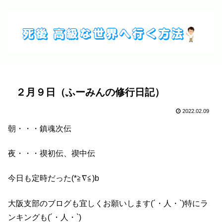
２月９日（ふーみんの修行日記）
2022.02.09
朝・・・鎮魂次伝
夜・・・禊初伝、禊中伝
今日も定時だった(*≧∇≦)b
大阪支部のブログも宜しくお願いします(´・人・`)特にラ
ンキングも(´・人・`)