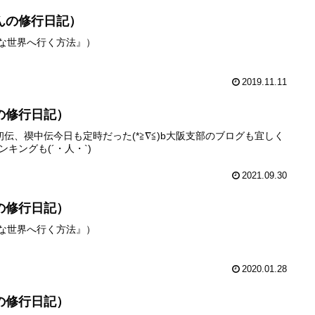
んの修行日記）
級な世界へ行く方法』）
2019.11.11
の修行日記）
伝、禊中伝今日も定時だった(*≧∇≦)b大阪支部のブログも宜しく
ンキングも(´・人・`)
2021.09.30
の修行日記）
級な世界へ行く方法』）
2020.01.28
の修行日記）