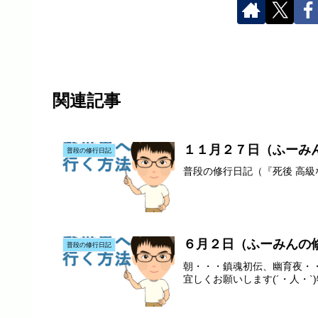
関連記事
１１月２７日（ふーみ
普段の修行日記
普段の修行日記（『死後 高
６月２日（ふーみんの
普段の修行日記
朝・・・鎮魂初伝、幽育夜・・
宜しくお願いします(´・人・`)