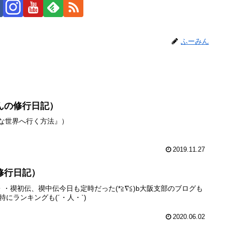
ふーみん
んの修行日記）
級な世界へ行く方法』）
2019.11.27
修行日記）
・禊初伝、禊中伝今日も定時だった(*≧∇≦)b大阪支部のブログも
特にランキングも(´・人・`)
2020.06.02