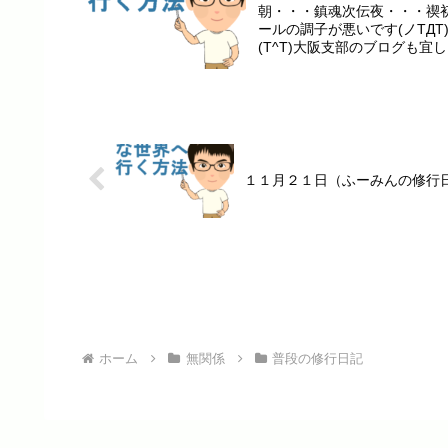
朝・・・鎮魂次伝夜・・・禊初
ールの調子が悪いです(ノTД
(T^T)大阪支部のブログも宜しく
１１月２１日（ふーみんの修行
ホーム
無関係
普段の修行日記