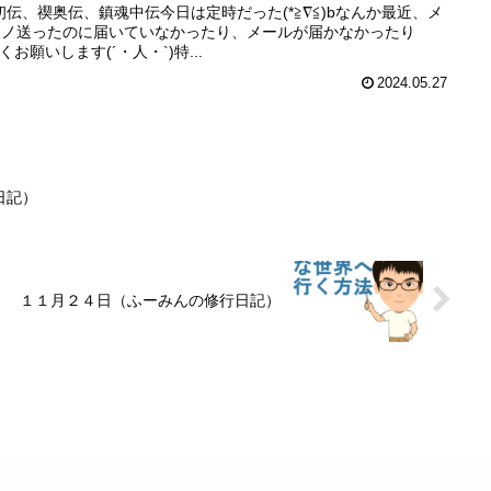
伝、禊奥伝、鎮魂中伝今日は定時だった(*≧∇≦)bなんか最近、メ
T)ノ送ったのに届いていなかったり、メールが届かなかったり
お願いします(´・人・`)特...
2024.05.27
日記）
１１月２４日（ふーみんの修行日記）