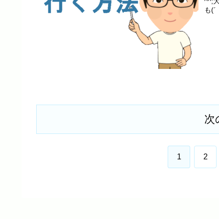
^^
も(´
次
1
2