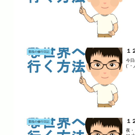
１
普段の修行日記
今日
(´
１
普段の修行日記
夜・