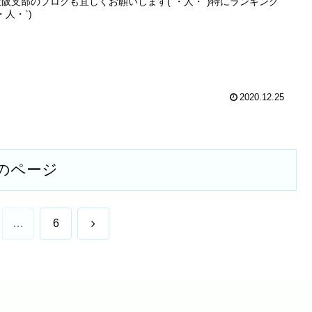
;大阪支部のブログも宜しくお願いします(´・人・`)特にランキング
・人・`)
2020.12.25
のページ
次
…
6
へ