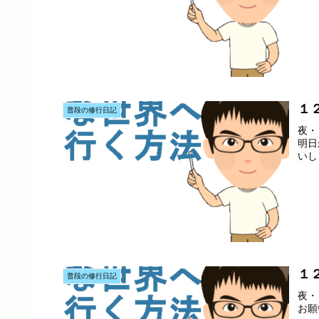
１
普段の修行日記
夜・
明日
いし
１
普段の修行日記
夜・
お願