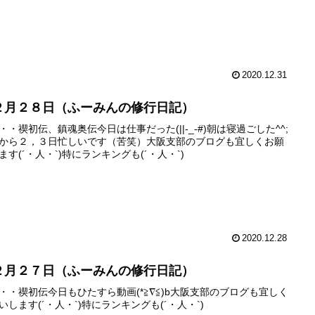
2020.12.31
２月２８日（ふーみんの修行日記）
・・禊初伝、鎮魂奥伝今日は仕事だった(||-_-#)朝は寝過ごした^^;
から２，３日忙しいです（苦笑）大阪支部のブログも宜しくお願
ます(´・人・`)特にランキングも(´・人・`)
2020.12.28
２月２７日（ふーみんの修行日記）
・・禊初伝今日もひたすら動画(*≧∇≦)b大阪支部のブログも宜しく
いします(´・人・`)特にランキングも(´・人・`)