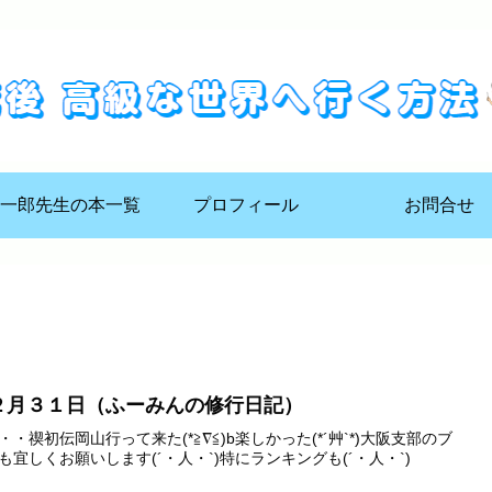
一郎先生の本一覧
プロフィール
お問合せ
２月３１日（ふーみんの修行日記）
・・禊初伝岡山行って来た(*≧∇≦)b楽しかった(*´艸`*)大阪支部のブ
も宜しくお願いします(´・人・`)特にランキングも(´・人・`)