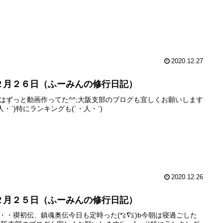
2020.12.27
２月２６日（ふーみんの修行日記）
はずっと動画作ってた^^;大阪支部のブログも宜しくお願いします
・人・`)特にランキングも(´・人・`)
2020.12.26
２月２５日（ふーみんの修行日記）
・・禊初伝、鎮魂奥伝今日も定時った(*≧∇≦)b今朝は寝過ごした