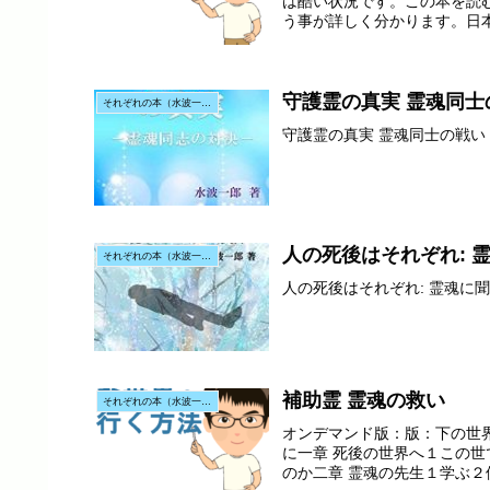
は酷い状況です。この本を読
う事が詳しく分かります。日本
守護霊の真実 霊魂同士
それぞれの本（水波一郎先生の本）
守護霊の真実 霊魂同士の戦い
人の死後はそれぞれ: 
それぞれの本（水波一郎先生の本）
人の死後はそれぞれ: 霊魂に
補助霊 霊魂の救い
それぞれの本（水波一郎先生の本）
オンデマンド版：版：下の世
に一章 死後の世界へ１この
のか二章 霊魂の先生１学ぶ２