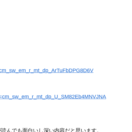
ref=cm_sw_em_r_mt_dp_ArTuFbDPG8D6V
/ref=cm_sw_em_r_mt_dp_U_SM82Eb4MNVJNA
が読んでも面白いし深い内容だと思います。