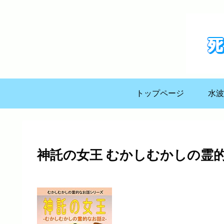
トップページ
水波
神託の女王 むかしむかしの霊