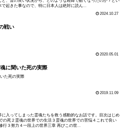
むと、昔の良い状況から、どのような経緯で酷くなったのか？とい
で起きた事なので、特に日本人は絶対に読ん...
2024.10.27
の戦い
2020.05.01
霊魂に聞いた死の実際
聞いた死の実際
2019.11.09
界に入ってしまった霊魂たちを救う感動的なお話です。目次はじめ
世での死２霊魂の世界での生活３霊魂の世界での苦悩４これで良い
修行３努力４一段上の世界三章 再びこの世...