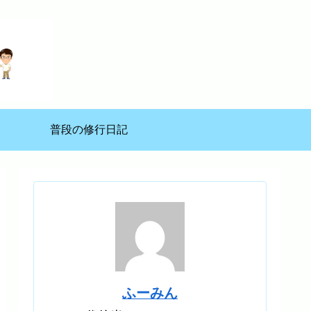
普段の修行日記
ふーみん