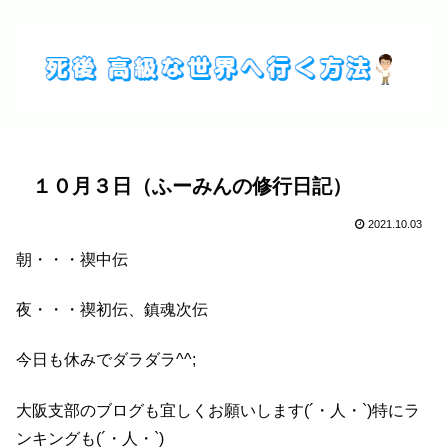
１０月３日（ふーみんの修行日記）
2021.10.03
朝・・・禊中伝
夜・・・禊初伝、鎮魂次伝
今日も休みでダラダラ^^;
大阪支部のブログも宜しくお願いします(´・人・`)特にラ
ンキングも(´・人・`)