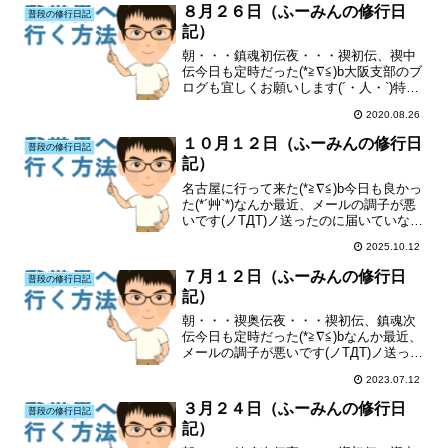
８月２６日（ふーみんの修行日
普段の修行日記
記）
朝・・・鎮魂初伝夜・・・禊初伝、禊中
伝今日も定時だった(*≧∇≦)b大阪支部のブ
ログも宜しくお願いします(´・人・`)特に
ランキングも(´・人・`)
2020.08.26
１０月１２日（ふーみんの修行日
普段の修行日記
記）
名古屋に行って来た(*≧∇≦)b今日も良かっ
た(*´艸`*)なんか最近、メールの調子が悪
いです(ノTДT)ノ送ったのに届いていなか
ったり、メールが届かなかったり(T^T)大
2025.10.12
阪支部のブログも宜しくお願いします(´・
人・`)特にランキングも(´...
７月１２日（ふーみんの修行日
普段の修行日記
記）
朝・・・禊奥伝夜・・・禊初伝、鎮魂次
伝今日も定時だった(*≧∇≦)bなんか最近、
メールの調子が悪いです(ノTДT)ノ送った
のに届いていなかったり、メールが届か
2023.07.12
なかったり(T^T)大阪支部のブログも宜し
くお願いします(´・人・`)特にランキン...
３月２４日（ふーみんの修行日
普段の修行日記
記）