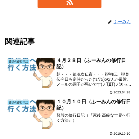
ふーみん
関連記事
４月２８日（ふーみんの修行日
普段の修行日記
記）
朝・・・鎮魂次伝夜・・・禊初伝、禊奥
伝今日も定時だった(*≧∇≦)bなんか最近、
メールの調子が悪いです(ノTДT)ノ送った
のに届いていなかったり、メールが届か
2023.04.28
なかったり(T^T)大阪支部のブログも宜し
くお願いします(´・人・`)特にランキン...
１０月１０日（ふーみんの修行日
普段の修行日記
記）
普段の修行日記（『死後 高級な世界へ行
く方法』）
2019.10.10