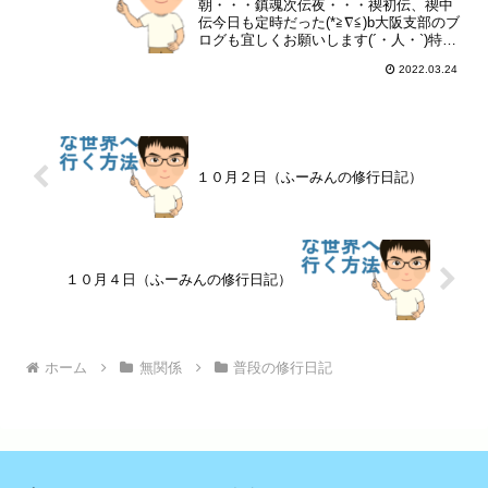
朝・・・鎮魂次伝夜・・・禊初伝、禊中
伝今日も定時だった(*≧∇≦)b大阪支部のブ
ログも宜しくお願いします(´・人・`)特に
ランキングも(´・人・`)
2022.03.24
１０月２日（ふーみんの修行日記）
１０月４日（ふーみんの修行日記）
ホーム
無関係
普段の修行日記