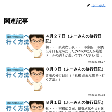
ふーみん
関連記事
４月２７日（ふーみんの修行日
普段の修行日記
記）
朝・・・鎮魂次伝夜・・・禊初伝、禊奥
伝今日も定時だった(*≧∇≦)bなんか最近、
メールの調子が悪いです(ノTДT)ノ送った
のに届いていなかったり、メールが届か
2023.04.27
なかったり(T^T)大阪支部のブログも宜し
くお願いします(´・人・`)特にランキン...
８月３日（ふーみんの修行日記）
普段の修行日記
普段の修行日記（『死後 高級な世界へ行
く方法』）
2019.08.03
８月１日（ふーみんの修行日記）
普段の修行日記
夜・・・禊初伝２回、鎮魂次伝今日も休