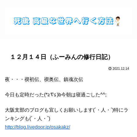
１２月１４日（ふーみんの修行日記）
2021.12.14
夜・・・禊初伝、禊奥伝、鎮魂次伝
今日も定時だった(*≧∇≦)b今朝は寝過ごした^^;
大阪支部のブログも宜しくお願いします(´・人・`)特にラ
ンキングも(´・人・`)
http://blog.livedoor.jp/osakakz/