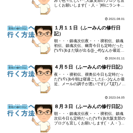
みで色々忙しい^^;大阪支部のブログも宜
しくお願いします(´・人・`)特にランキン
グも(´・人・`)
2021.08.01
１月１１日（ふーみんの修行日
普段の修行日記
記）
朝・・・鎮魂次伝夜・・・禊初伝、鎮魂
初伝、鎮魂次伝、幽育今日も定時だった
(*≧∇≦)bまだ咳が出る(||-_-#)なんか最近、
メールの調子が悪いです(ノTДT)ノ送った
2024.01.11
のに届いていなかったり、メールが届か
なかったり(T^T)大阪支部のブログ...
４月５日（ふーみんの修行日記）
普段の修行日記
夜・・・禊初伝、禊奥伝今日も定時だっ
た(*≧∇≦)b今朝は寝過ごした(-.-;)なんか最
近、メールの調子が悪いです(ノTДT)ノ送
ったのに届いていなかったり、メールが
届かなかったり(T^T)大阪支部のブログも
宜しくお願いします(´・人・`)...
2023.04.05
８月３日（ふーみんの修行日記）
普段の修行日記
朝・・・鎮魂次伝夜・・・禊初伝、鎮魂
次伝今日も定時だった(*≧∇≦)b大阪支部の
ブログも宜しくお願いします(´・人・`)特
にランキングも(´・人・`)