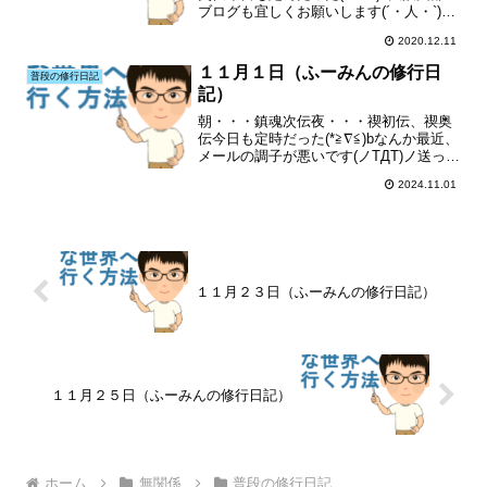
ブログも宜しくお願いします(´・人・`)特
にランキングも(´・人・`)
2020.12.11
１１月１日（ふーみんの修行日
普段の修行日記
記）
朝・・・鎮魂次伝夜・・・禊初伝、禊奥
伝今日も定時だった(*≧∇≦)bなんか最近、
メールの調子が悪いです(ノTДT)ノ送った
のに届いていなかったり、メールが届か
2024.11.01
なかったり(T^T)大阪支部のブログも宜し
くお願いします(´・人・`)特にランキン...
１１月２３日（ふーみんの修行日記）
１１月２５日（ふーみんの修行日記）
ホーム
無関係
普段の修行日記