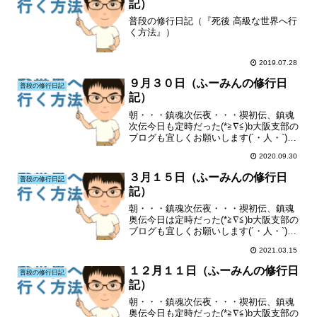
記）
普段の修行日記（『死後 高級な世界へ行
く方法』）
2019.07.28
９月３０日（ふーみんの修行日
普段の修行日記
記）
朝・・・鎮魂次伝夜・・・禊初伝、鎮魂
次伝今日も定時だった(*≧∇≦)b大阪支部の
ブログも宜しくお願いします(´・人・`)特
にランキングも(´・人・`)
2020.09.30
３月１５日（ふーみんの修行日
普段の修行日記
記）
朝・・・鎮魂次伝夜・・・禊初伝、鎮魂
奥伝今日は定時だった(*≧∇≦)b大阪支部の
ブログも宜しくお願いします(´・人・`)特
にランキングも(´・人・`)
2021.03.15
１２月１１日（ふーみんの修行日
普段の修行日記
記）
朝・・・鎮魂次伝夜・・・禊初伝、鎮魂
奥伝今日も定時だった(*≧∇≦)b大阪支部の