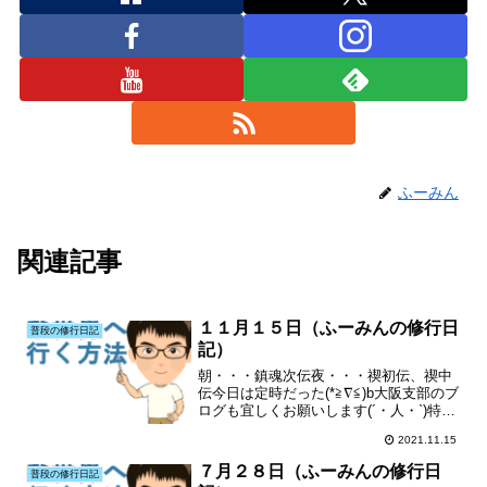
ふーみん
関連記事
１１月１５日（ふーみんの修行日
普段の修行日記
記）
朝・・・鎮魂次伝夜・・・禊初伝、禊中
伝今日は定時だった(*≧∇≦)b大阪支部のブ
ログも宜しくお願いします(´・人・`)特に
ランキングも(´・人・`)
2021.11.15
７月２８日（ふーみんの修行日
普段の修行日記