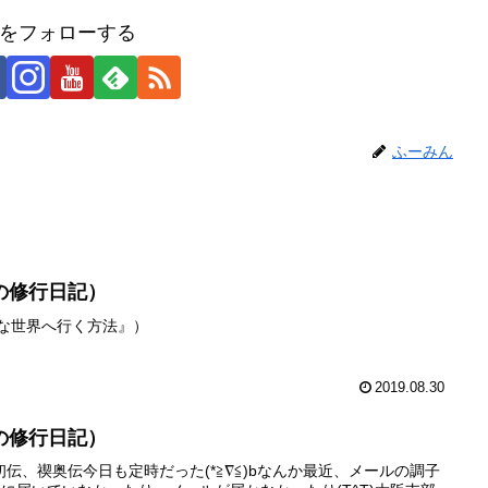
をフォローする
ふーみん
の修行日記）
級な世界へ行く方法』）
2019.08.30
の修行日記）
伝、禊奥伝今日も定時だった(*≧∇≦)bなんか最近、メールの調子