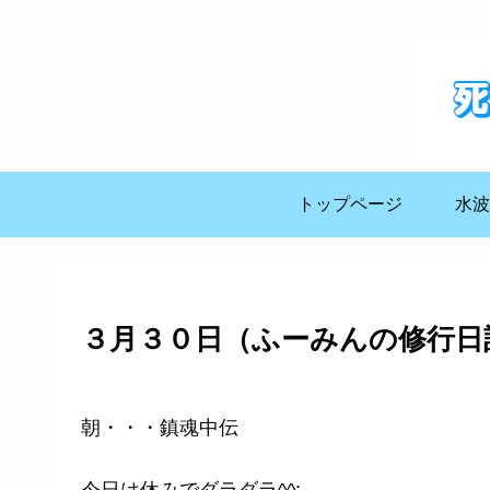
トップページ
水波
３月３０日（ふーみんの修行日
朝・・・鎮魂中伝
今日は休みでダラダラ^^;