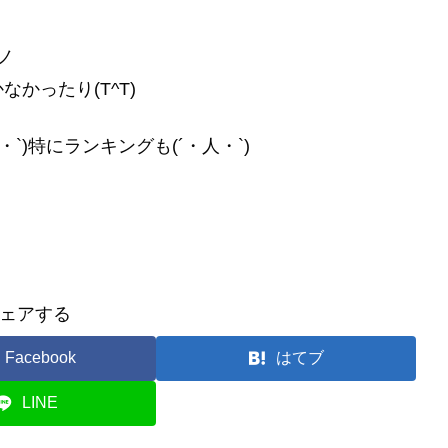
ノ
かったり(T^T)
`)特にランキングも(´・人・`)
ェアする
Facebook
はてブ
LINE