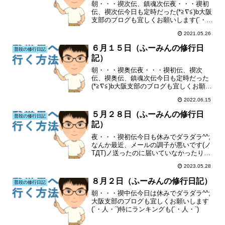
朝・・・禊次伝、鎮魂次伝夜・・・禊初
伝、禊次伝今日も定時だった(*≧∇≦)b大阪
支部のブログも宜しくお願いします(´・
人・`)特にランキングも(´・人・`)
2021.05.26
６月１５日（ふーみんの修行日
普段の修行日記
記）
朝・・・禊奥伝夜・・・禊初伝、禊次
伝、禊奥伝、鎮魂次伝今日も定時だった
(*≧∇≦)b大阪支部のブログも宜しくお願い
します(´・人・`)特にランキングも(´・
2022.06.15
人・`)
５月２８日（ふーみんの修行日
普段の修行日記
記）
夜・・・禊初伝今日も休みでダラダラ^^;
なんか最近、メールの調子が悪いです(ノ
TДT)ノ送ったのに届いていなかったり、
メールが届かなかったり(T^T)大阪支部の
2023.05.28
ブログも宜しくお願いします(´・人・`)特
にランキングも(´・人・`)
８月２日（ふーみんの修行日記）
普段の修行日記
朝・・・禊中伝今日は休みでダラダラ^^;
大阪支部のブログも宜しくお願いします
(´・人・`)特にランキングも(´・人・`)