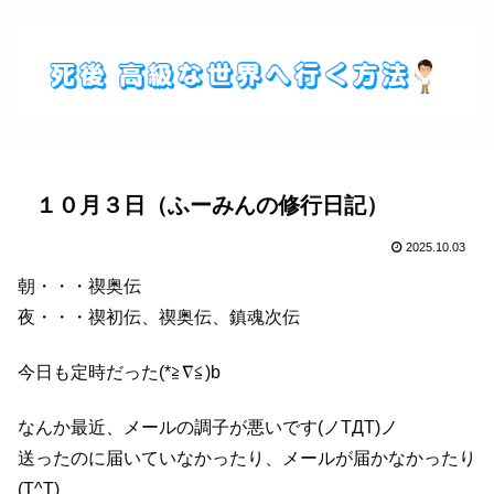
１０月３日（ふーみんの修行日記）
2025.10.03
朝・・・禊奥伝
夜・・・禊初伝、禊奥伝、鎮魂次伝
今日も定時だった(*≧∇≦)b
なんか最近、メールの調子が悪いです(ノTДT)ノ
送ったのに届いていなかったり、メールが届かなかったり
(T^T)