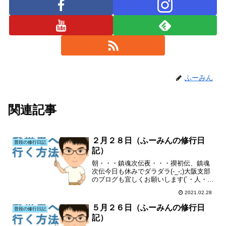
ふーみん
関連記事
２月２８日（ふーみんの修行日
普段の修行日記
記）
朝・・・鎮魂次伝夜・・・禊初伝、鎮魂
次伝今日も休みでダラダラ(-_-;)大阪支部
のブログも宜しくお願いします(´・人・`)
特にランキングも(´・人・`)
2021.02.28
５月２６日（ふーみんの修行日
普段の修行日記
記）