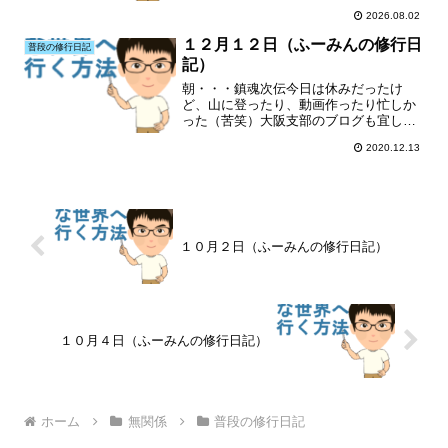
2026.08.02
１２月１２日（ふーみんの修行日
普段の修行日記
記）
朝・・・鎮魂次伝今日は休みだったけ
ど、山に登ったり、動画作ったり忙しか
った（苦笑）大阪支部のブログも宜しく
お願いします(´・人・`)特にランキングも
2020.12.13
(´・人・`)
１０月２日（ふーみんの修行日記）
１０月４日（ふーみんの修行日記）
ホーム
無関係
普段の修行日記