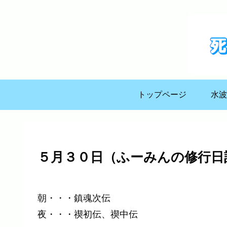
トップページ
水波
５月３０日（ふーみんの修行日
朝・・・鎮魂次伝
夜・・・禊初伝、禊中伝