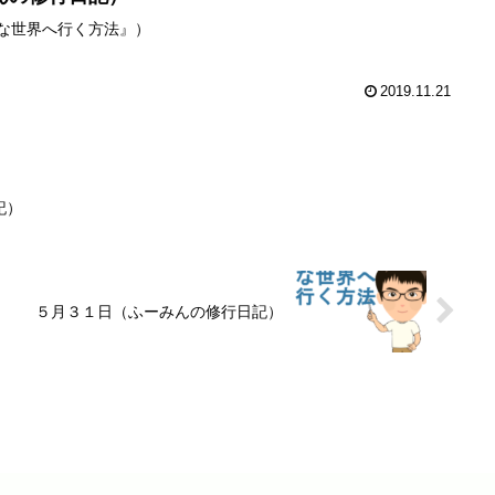
級な世界へ行く方法』）
2019.11.21
記）
５月３１日（ふーみんの修行日記）