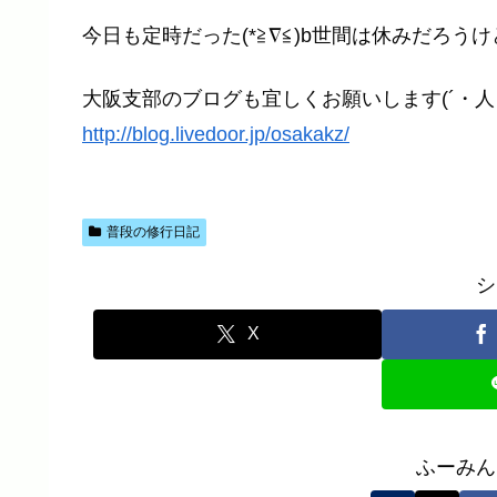
今日も定時だった(*≧∇≦)b世間は休みだろうけど(|
大阪支部のブログも宜しくお願いします(´・人・
http://blog.livedoor.jp/osakakz/
普段の修行日記
シ
X
ふーみん