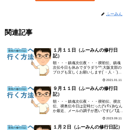
ふーみん
関連記事
１月１１日（ふーみんの修行日
普段の修行日記
記）
朝・・・鎮魂次伝夜・・・禊初伝、鎮魂
次伝今日も休みでダラダラ^^;大阪支部の
ブログも宜しくお願いします(´・人・`)特
にランキングも(´・人・`)
2021.01.11
９月１１日（ふーみんの修行日
普段の修行日記
記）
朝・・・鎮魂次伝夜・・・禊初伝、禊次
伝、禊奥伝今日は定時だった(*≧∇≦)bなん
か最近、メールの調子が悪いです(ノTДT)
ノ送ったのに届いていなかったり、メー
2023.09.11
ルが届かなかったり(T^T)大阪支部のブロ
グも宜しくお願いします(´・人・`)特に...
１月２日（ふーみんの修行日記）
普段の修行日記