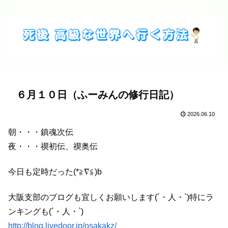
６月１０日（ふーみんの修行日記）
2026.06.10
朝・・・鎮魂次伝
夜・・・禊初伝、禊奥伝
今日も定時だった(*≧∇≦)b
大阪支部のブログも宜しくお願いします(´・人・`)特にラ
ンキングも(´・人・`)
http://blog.livedoor.jp/osakakz/