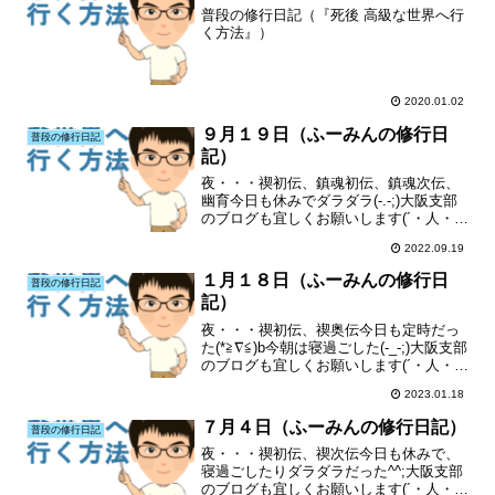
普段の修行日記（『死後 高級な世界へ行
く方法』）
2020.01.02
９月１９日（ふーみんの修行日
普段の修行日記
記）
夜・・・禊初伝、鎮魂初伝、鎮魂次伝、
幽育今日も休みでダラダラ(-.-;)大阪支部
のブログも宜しくお願いします(´・人・`)
特にランキングも(´・人・`)
2022.09.19
１月１８日（ふーみんの修行日
普段の修行日記
記）
夜・・・禊初伝、禊奥伝今日も定時だっ
た(*≧∇≦)b今朝は寝過ごした(-_-;)大阪支部
のブログも宜しくお願いします(´・人・`)
特にランキングも(´・人・`)
2023.01.18
７月４日（ふーみんの修行日記）
普段の修行日記
夜・・・禊初伝、禊次伝今日も休みで、
寝過ごしたりダラダラだった^^;大阪支部
のブログも宜しくお願いします(´・人・`)