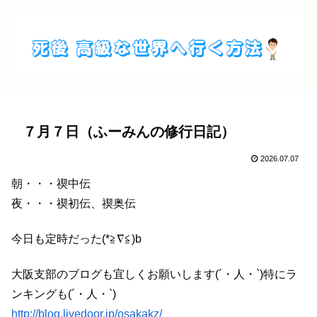
７月７日（ふーみんの修行日記）
2026.07.07
朝・・・禊中伝
夜・・・禊初伝、禊奥伝
今日も定時だった(*≧∇≦)b
大阪支部のブログも宜しくお願いします(´・人・`)特にラ
ンキングも(´・人・`)
http://blog.livedoor.jp/osakakz/