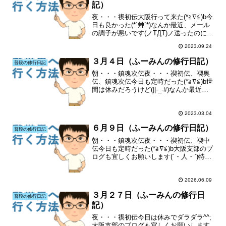
記）
夜・・・禊初伝大阪行って来た(*≧∇≦)b今
日も良かった(*´艸`*)なんか最近、メール
の調子が悪いです(ノTДT)ノ送ったのに届
いていなかったり、メールが届かなかっ
2023.09.24
たり(T^T)大阪支部のブログも宜しくお願
いします(´・人・`)特にランキ...
３月４日（ふーみんの修行日記）
普段の修行日記
朝・・・鎮魂次伝夜・・・禊初伝、禊奥
伝、鎮魂次伝今日も定時だった(*≧∇≦)b世
間は休みだろうけど(||-_-#)なんか最近、
メールの調子が悪いです(ノTДT)ノ送った
のに届いていなかったり、メールが届か
なかったり(T^T)大阪支部のブログ...
2023.03.04
６月９日（ふーみんの修行日記）
普段の修行日記
朝・・・鎮魂次伝夜・・・禊初伝、禊中
伝今日も定時だった(*≧∇≦)b大阪支部のブ
ログも宜しくお願いします(´・人・`)特に
ランキングも(´・人・`)
2026.06.09
３月２７日（ふーみんの修行日
普段の修行日記
記）
夜・・・禊初伝今日は休みでダラダラ^^;
大阪支部のブログも宜しくお願いします