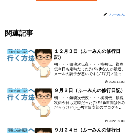
ふーみん
関連記事
１２月３日（ふーみんの修行日
普段の修行日記
記）
朝・・・鎮魂次伝夜・・・禊初伝、禊奥
伝今日も定時だった(*≧∇≦)bなんか最近、
メールの調子が悪いです(ノTДT)ノ送った
のに届いていなかったり、メールが届か
2024.12.03
なかったり(T^T)大阪支部のブログも宜し
くお願いします(´・人・`)特にランキン...
９月３日（ふーみんの修行日記）
普段の修行日記
朝・・・鎮魂次伝夜・・・禊初伝、鎮魂
次伝今日も定時だった(*≧∇≦)b世間は休み
だろうけど(||-_-#)大阪支部のブログも宜
しくお願いします(´・人・`)特にランキン
グも(´・人・`)
2022.09.03
９月２４日（ふーみんの修行日
普段の修行日記